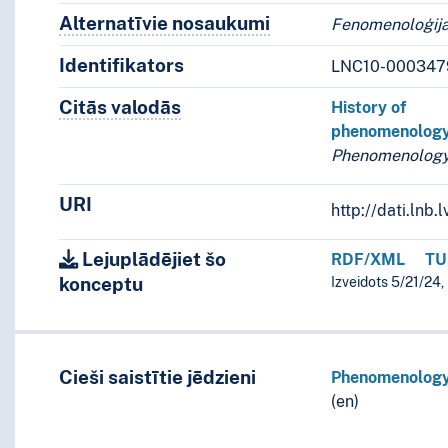
Alternatīvie nosaukumi
Koncepta alternatīvie 
Fenomenoloģija
Identifikators
LNC10-000347
Citās valodās
Termini šim konceptam citās valodā
History of
phenomenolog
Phenomenology
URI
http://dati.ln
Lejuplādējiet šo
RDF/XML
TU
konceptu
Izveidots 5/21/24,
Cieši saistītie jēdzieni
Phenomenology
(en)