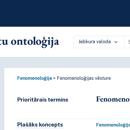
u ontoloģija
Jebkura valoda
ārlūkot vārdnīcas saturu pēc izvēlē
Fenomenoloģija
Fenomenoloģijas vēsture
Fenomenol
Prioritārais termins
Plašāks koncepts
Plašāks koncepts
Fenomenoloģij