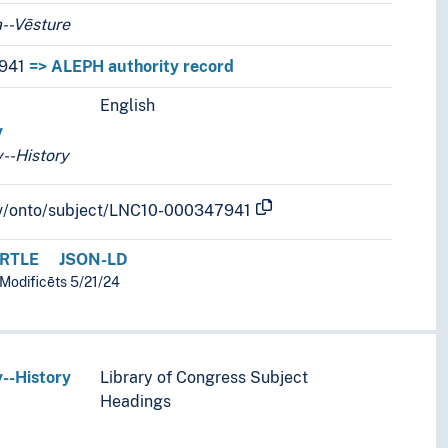
nosaukumi
--Vēsture
941
=> ALEPH authority record
English
s.
y
--History
b.lv/onto/subject/LNC10-000347941
RTLE
JSON-LD
 Modificēts 5/21/24
--History
Library of Congress Subject
Headings