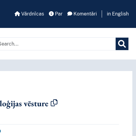
Vārdnīcas
Par
Komentāri
in English
tā kritērija
oģijas vēsture
a