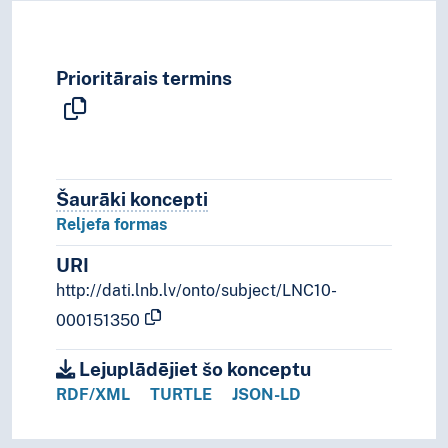
Prioritārais termins
Šaurāki koncepti
Šaurāki koncepti.
Reljefa formas
URI
http://dati.lnb.lv/onto/subject/LNC10-
000151350
Lejuplādējiet šo konceptu
RDF/XML
TURTLE
JSON-LD