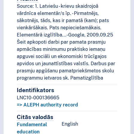
Source: 1. Latviešu - krievu skaidrojoā
vārdnīca elementār/s īp. - Pirmatnējs,
sākotnējs, tāds, kas ir pamatā (kam); pats
vienkāršākais. Pats nepieciešamākais.
Elementārā izglītība...-Google, 2009.09.25
Šeit apkopoti darbi par pamata prasmju
apmācības minimumu praktisko iemaņu
apguvei sociāli un ekonomiski trūcīgajos
apvidos un jaunattīstības valstīs. Darbus par
prasmju apgūšanu pamatpriekšmetos skolu
programmu ietvaros sk. Pamatizglītība
Identifikators
LNC10-000136665
=> ALEPH authority record
Citās valodās
Termini šim konceptam citās valodā
English
Fundamental
education