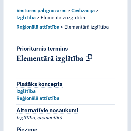
Vēstures palīgnozares
Civilizācija
Izglītība
Elementārā izglītība
Reģionālā attīstība
Elementārā izglītība
Prioritārais termins
Elementārā izglītība
Plašāks koncepts
Plašāks koncepts
Izglītība
Reģionālā attīstība
Alternatīvie nosaukumi
Koncepta alternatīvie n
Izglītība, elementārā
Piezīme
Piezīmes