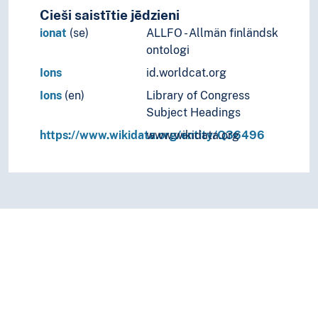
Cieši saistītie jēdzieni
ionat
(se)
ALLFO - Allmän finländsk
ontologi
Ions
id.worldcat.org
Ions
(en)
Library of Congress
Subject Headings
https://www.wikidata.org/entity/Q36496
www.wikidata.org