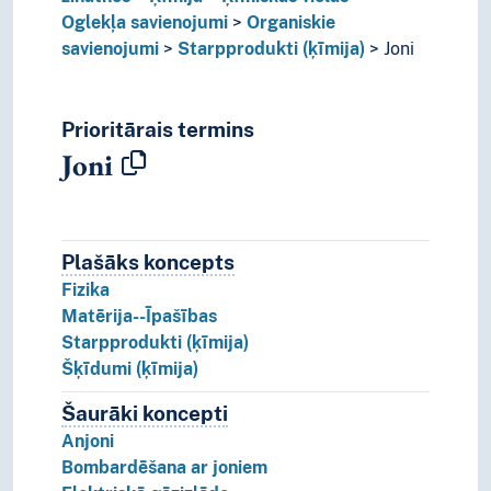
Oglekļa savienojumi
Organiskie
savienojumi
Starpprodukti (ķīmija)
Joni
Prioritārais termins
Joni
Plašāks koncepts
Plašāks koncepts
Fizika
Matērija--Īpašības
Starpprodukti (ķīmija)
Šķīdumi (ķīmija)
Šaurāki koncepti
Šaurāki koncepti.
Anjoni
Bombardēšana ar joniem