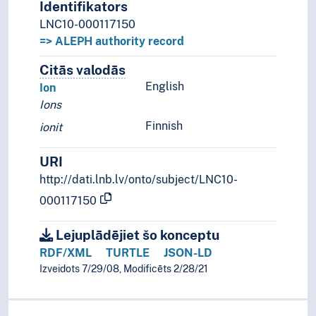
Identifikators
LNC10-000117150
=> ALEPH authority record
Citās valodās
Termini šim konceptam citās valodā
English
Ion
Ions
Finnish
ionit
URI
http://dati.lnb.lv/onto/subject/LNC10-
000117150
Lejuplādējiet šo konceptu
RDF/XML
TURTLE
JSON-LD
Izveidots 7/29/08, Modificēts 2/28/21