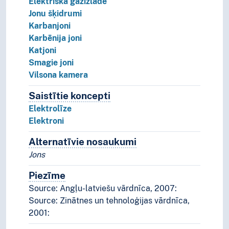
Elektriskā gāzizlāde
Jonu šķidrumi
Karbanjoni
Karbēnija joni
Katjoni
Smagie joni
Vilsona kamera
Saistītie koncepti
Koncepti, kas ir saistīti ar šo 
Elektrolīze
Elektroni
Alternatīvie nosaukumi
Koncepta alternatīvie n
Jons
Piezīme
Piezīmes
Source: Angļu-latviešu vārdnīca, 2007:
Source: Zinātnes un tehnoloģijas vārdnīca,
2001: