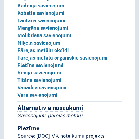
Kadmija savienojumi
Kobalta savienojumi
Lantāna savienojumi
Mangāna savienojumi
Molibdēna savienojumi
Niķeļa savienojumi
Pārejas metālu oksīdi
Pārejas metālu organiskie savienojumi
Platīna savienojumi
Rēnija savienojumi
Titāna savienojumi
Vanādija savienojumi
Vara savienojumi
Alternatīvie nosaukumi
Koncepta alternatīvie n
Savienojumi, pārejas metālu
Piezīme
Piezīmes
Source: [DOC] MK noteikumu projekts