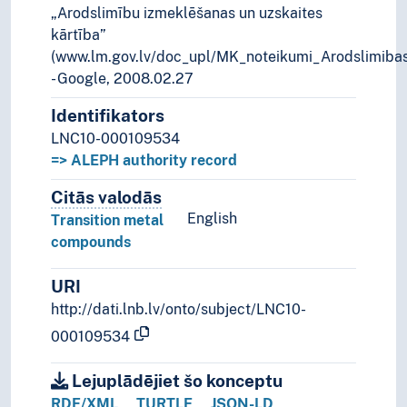
„Arodslimību izmeklēšanas un uzskaites
kārtība”
(www.lm.gov.lv/doc_upl/MK_noteikumi_Arodslimiba
- Google, 2008.02.27
Identifikators
LNC10-000109534
=> ALEPH authority record
Citās valodās
Termini šim konceptam citās valodā
English
Transition metal
compounds
URI
http://dati.lnb.lv/onto/subject/LNC10-
000109534
Lejuplādējiet šo konceptu
RDF/XML
TURTLE
JSON-LD