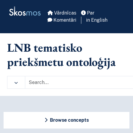
Skip to main
Skosmos
Vārdnīcas
Par
Komentāri
in English
LNB tematisko
priekšmetu ontoloģija
Browse concepts