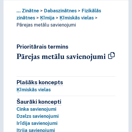
...
Zinātne
Dabaszinātnes
Fizikālās
zinātnes
Ķīmija
Ķīmiskās vielas
Pārejas metālu savienojumi
Prioritārais termins
Pārejas metālu savienojumi
Plašāks koncepts
Plašāks koncepts
Ķīmiskās vielas
Šaurāki koncepti
Šaurāki koncepti.
Cinka savienojumi
Dzelzs savienojumi
Irīdija savienojumi
Itrija savienojumi