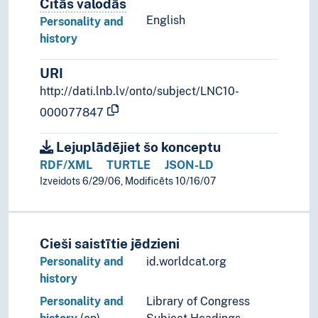
Citās valodās
Termini šim konceptam citās valodā
English
Personality and
history
URI
http://dati.lnb.lv/onto/subject/LNC10-
000077847
Lejuplādējiet šo konceptu
RDF/XML
TURTLE
JSON-LD
Izveidots 6/29/06, Modificēts 10/16/07
Cieši saistītie jēdzieni
Personality and
id.worldcat.org
history
Personality and
Library of Congress