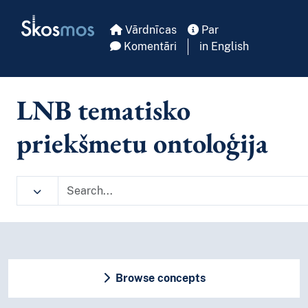
Skip to main
Skosmos
Vārdnīcas
Par
Komentāri
in English
LNB tematisko
priekšmetu ontoloģija
Browse concepts