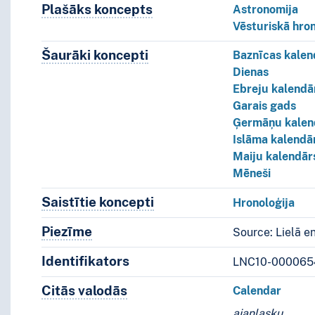
Plašāks koncepts
Plašāks koncepts
Astronomija
Vēsturiskā hron
Šaurāki koncepti
Šaurāki koncepti.
Baznīcas kalen
Dienas
Ebreju kalendā
Garais gads
Ģermāņu kalen
Islāma kalendā
Maiju kalendār
Mēneši
Saistītie koncepti
Koncepti, kas ir saistīti ar šo 
Hronoloģija
Piezīme
Piezīmes
Source: Lielā e
Identifikators
LNC10-000065
Citās valodās
Termini šim konceptam citās valodā
Calendar
ajanlasku