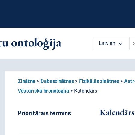
u ontoloģija
Latvian
ārlūkot vārdnīcas saturu pēc izvēlē
Zinātne
Dabaszinātnes
Fizikālās zinātnes
Astr
Vēsturiskā hronoloģija
Kalendārs
Kalendārs
Prioritārais termins