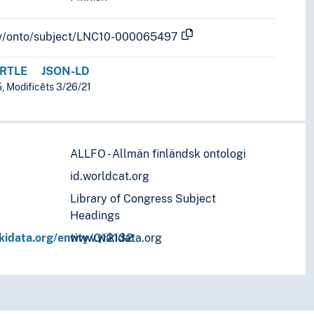
b.lv/onto/subject/LNC10-000065497
RTLE
JSON-LD
5, Modificēts 3/26/21
)
ALLFO - Allmän finländsk ontologi
id.worldcat.org
Library of Congress Subject
Headings
kidata.org/entity/Q12132
www.wikidata.org