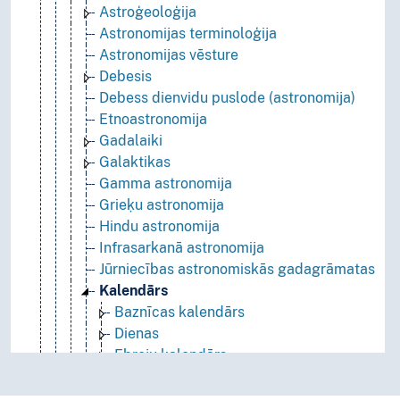
Astroģeoloģija
Astronomijas terminoloģija
Astronomijas vēsture
Debesis
Debess dienvidu puslode (astronomija)
Etnoastronomija
Gadalaiki
Galaktikas
Gamma astronomija
Grieķu astronomija
Hindu astronomija
Infrasarkanā astronomija
Jūrniecības astronomiskās gadagrāmatas
Kalendārs
Baznīcas kalendārs
Dienas
Ebreju kalendārs
Garais gads
Ģermāņu kalendārs