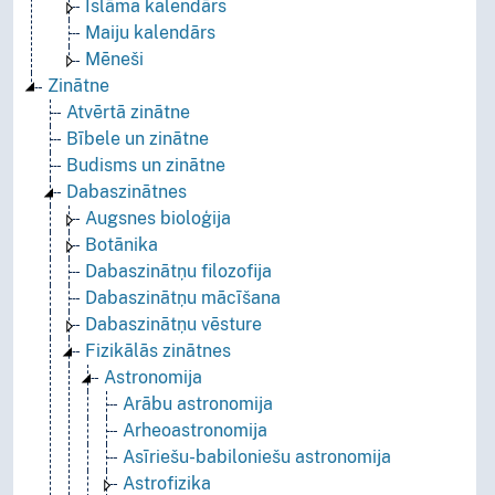
Islāma kalendārs
Maiju kalendārs
Mēneši
Zinātne
Atvērtā zinātne
Bībele un zinātne
Budisms un zinātne
Dabaszinātnes
Augsnes bioloģija
Botānika
Dabaszinātņu filozofija
Dabaszinātņu mācīšana
Dabaszinātņu vēsture
Fizikālās zinātnes
Astronomija
Arābu astronomija
Arheoastronomija
Asīriešu-babiloniešu astronomija
Astrofizika