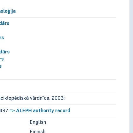
oloģija
dārs
rs
dārs
rs
s
konceptu
nciklopēdiskā vārdnīca, 2003:
497
=> ALEPH authority record
English
s.
Finnish