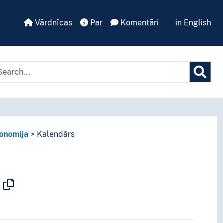
Vārdnīcas
Par
Komentāri
in English
tā kritērija
onomija
Kalendārs