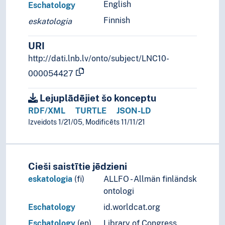
English
Eschatology
Finnish
eskatologia
URI
http://dati.lnb.lv/onto/subject/LNC10-
000054427
Lejuplādējiet šo konceptu
RDF/XML
TURTLE
JSON-LD
Izveidots 1/21/05, Modificēts 11/11/21
Cieši saistītie jēdzieni
eskatologia
(fi)
ALLFO - Allmän finländsk
ontologi
Eschatology
id.worldcat.org
Eschatology
(en)
Library of Congress