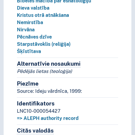
Bībeles mācība par eshatoloģiju
Dieva valstība
Kristus otrā atnākšana
Nemirstība
Nirvāna
Pēcnāves dzīve
Starpstāvoklis (reliģija)
Šķīstītava
Alternatīvie nosaukumi
Koncepta alternatīvie n
Pēdējās lietas (teoloģija)
Piezīme
Piezīmes
Source: Ideju vārdnīca, 1999:
Identifikators
LNC10-000054427
=> ALEPH authority record
Citās valodās
Termini šim konceptam citās valodā