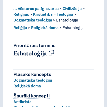
...
Vēstures palīgnozares
Civilizācija
Reliģijas
Kristietība
Teoloģija
Dogmatiskā teoloģija
Eshatoloģija
Reliģija
Reliģiskā doma
Eshatoloģija
Prioritārais termins
Eshatoloģija
Plašāks koncepts
Plašāks koncepts
Dogmatiskā teoloģija
Reliģiskā doma
Šaurāki koncepti
Šaurāki koncepti.
Antikrists