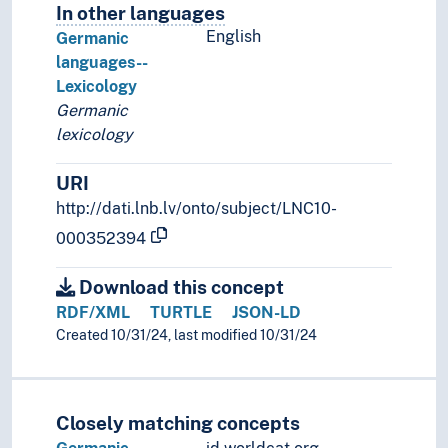
In other languages
Terms for the concept in othe
English
Germanic
languages--
Lexicology
Germanic
lexicology
URI
http://dati.lnb.lv/onto/subject/LNC10-
000352394
Download this concept
RDF/XML
TURTLE
JSON-LD
Created 10/31/24, last modified 10/31/24
Closely matching concepts