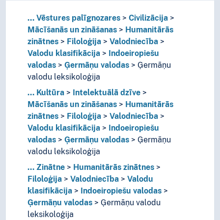
...
Vēstures palīgnozares
Civilizācija
Mācīšanās un zināšanas
Humanitārās
zinātnes
Filoloģija
Valodniecība
Valodu klasifikācija
Indoeiropiešu
valodas
Ģermāņu valodas
Ģermāņu
valodu leksikoloģija
...
Kultūra
Intelektuālā dzīve
Mācīšanās un zināšanas
Humanitārās
zinātnes
Filoloģija
Valodniecība
Valodu klasifikācija
Indoeiropiešu
valodas
Ģermāņu valodas
Ģermāņu
valodu leksikoloģija
...
Zinātne
Humanitārās zinātnes
Filoloģija
Valodniecība
Valodu
klasifikācija
Indoeiropiešu valodas
Ģermāņu valodas
Ģermāņu valodu
leksikoloģija