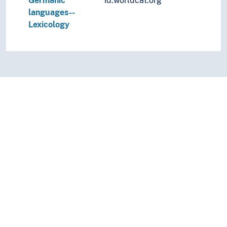
Germanic
id.worldcat.org
languages--
Lexicology