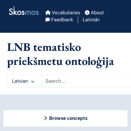
Skip to main
Skosmos
Vocabularies
About
Feedback
Latviski
LNB tematisko
priekšmetu ontoloģija
Latvian
Browse concepts