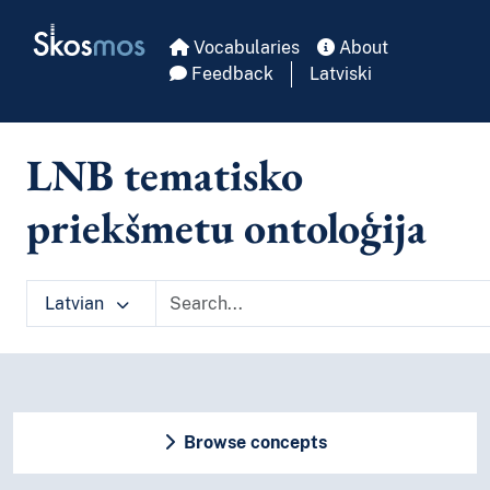
Skip to main
Skosmos
Vocabularies
About
Feedback
Latviski
LNB tematisko
priekšmetu ontoloģija
Latvian
Browse concepts