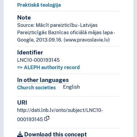
Praktiskā teoloģija
Note
Notes
Source: Mācīt pareizticību - Latvijas
Pareizticīgās Baznīcas oficiālā mājas lapa -
Google, 2013.09.16. (www.pravoslavie.lv)
Identifier
LNC10-000193145
=> ALEPH authority record
In other languages
Terms for the concept in othe
English
Church societies
URI
http://dati.lnb.lv/onto/subject/LNC10-
000193145
Download this concept