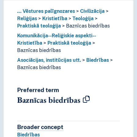
...
Vēstures palīgnozares
Civilizācija
Reliģijas
Kristietība
Teoloģija
Praktiskā teoloģija
Baznīcas biedrības
Komunikācija--Reliģiskie aspekti--
Kristietība
Praktiskā teoloģija
Baznīcas biedrības
Asociācijas, institūcijas utt.
Biedrības
Baznīcas biedrības
Preferred term
Baznīcas biedrības
Broader concept
Broader concept
Biedrības