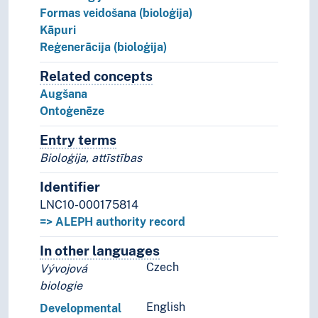
Formas veidošana (bioloģija)
Kāpuri
Reģenerācija (bioloģija)
Related concepts
Concepts related to this concep
Augšana
Ontoģenēze
Entry terms
Alternative terms for the concept.
Bioloģija, attīstības
Identifier
LNC10-000175814
=> ALEPH authority record
In other languages
Terms for the concept in othe
Czech
Vývojová
biologie
English
Developmental