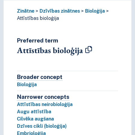
Zinātne
Dzīvības zinātnes
Bioloģija
Attīstības bioloģija
Preferred term
Attīstības bioloģija
Broader concept
Broader concept
Bioloģija
Narrower concepts
Narrower concepts.
Attīstības neirobioloģija
Augu attīstība
Cilvēka augšana
Dzīves cikli (bioloģija)
Embrioloģija