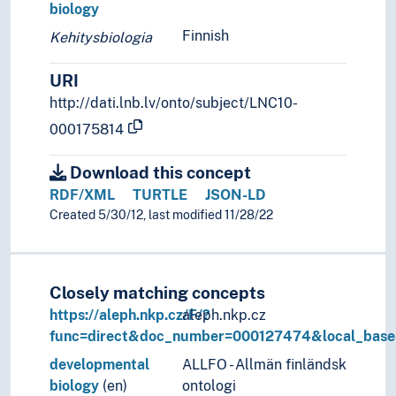
biology
Finnish
Kehitysbiologia
URI
http://dati.lnb.lv/onto/subject/LNC10-
000175814
Download this concept
RDF/XML
TURTLE
JSON-LD
Created 5/30/12, last modified 11/28/22
Closely matching concepts
https://aleph.nkp.cz/F/?
aleph.nkp.cz
func=direct&doc_number=000127474&local_bas
developmental
ALLFO - Allmän finländsk
biology
(en)
ontologi