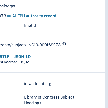
mokrātija
073
=> ALEPH authority record
English
r languages.
d
b.lv/onto/subject/LNC10-000169073
RTLE
JSON-LD
ast modified 1/13/12
d
id.worldcat.org
d
Library of Congress Subject
Headings