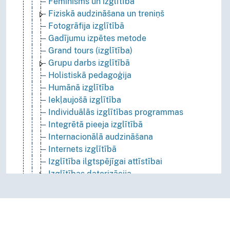
Feminisms un izglītība
Fiziskā audzināšana un treniņš
Fotogrāfija izglītībā
Gadījumu izpētes metode
Grand tours (izglītība)
Grupu darbs izglītībā
Holistiskā pedagoģija
Humānā izglītība
Iekļaujošā izglītība
Individuālās izglītības programmas
Integrētā pieeja izglītībā
Internacionālā audzināšana
Internets izglītībā
Izglītība ilgtspējīgai attīstībai
Izglītības datorizācija
Izglītības eksports
Izglītības filozofija
Izglītības ietekme uz darba piedāvājumu
Izglītības ietekme uz ekonomisko attīstību