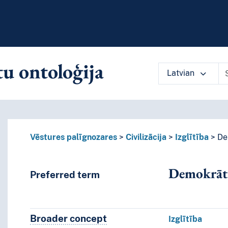
u ontoloģija
Latvian
 vocabulary contents by a criterion
Vēstures palīgnozares
Civilizācija
Izglītība
De
Demokrātij
Preferred term
Broader concept
Broader concept
Izglītība