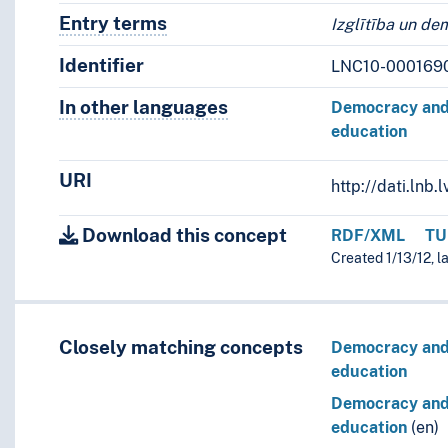
Entry terms
Alternative terms for the concept.
Izglītība un de
Identifier
LNC10-000169
In other languages
Terms for the concept in othe
Democracy an
education
URI
http://dati.ln
Download this concept
RDF/XML
TU
Created 1/13/12, l
Closely matching concepts
Democracy an
education
Democracy an
education
(en)