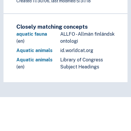
Created 11/30/06, last modified 5/31/18
Closely matching concepts
aquatic fauna
ALLFO - Allmän finländsk
(en)
ontologi
Aquatic animals
id.worldcat.org
Aquatic animals
Library of Congress
(en)
Subject Headings