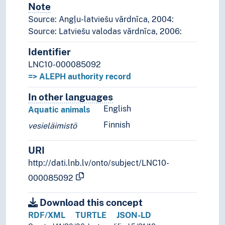
Note
Notes
Source: Angļu-latviešu vārdnīca, 2004:
Source: Latviešu valodas vārdnīca, 2006:
Identifier
LNC10-000085092
=> ALEPH authority record
In other languages
Terms for the concept in othe
English
Aquatic animals
Finnish
vesieläimistö
URI
http://dati.lnb.lv/onto/subject/LNC10-
000085092
Download this concept
RDF/XML
TURTLE
JSON-LD