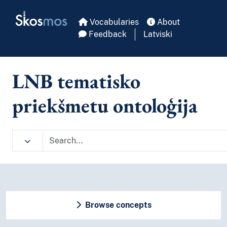
Skip to main
Skosmos
Vocabularies
About
Feedback
Latviski
LNB tematisko
priekšmetu ontoloģija
Browse concepts