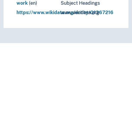
work
(en)
Subject Headings
https://www.wikidata.org/entity/Q1367216
www.wikidata.org