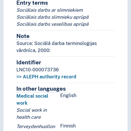
Entry terms
Alternative terms for the concept.
Sociālais darbs ar slimniekiem
Sociālais darbs slimnieku aprūpē
Sociālais darbs veselības aprūpē
Note
Notes
Source: Sociālā darba terminoloģijas
vārdnīca, 2000:
Identifier
LNC10-000073736
=> ALEPH authority record
In other languages
Terms for the concept in othe
English
Medical social
work
Social work in
health care
Finnish
Terveydenhuollon