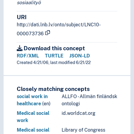
sosiaalityö
URI
http://dati.lnb.lv/onto/subject/LNC10-
000073736
Download this concept
RDF/XML
TURTLE
JSON-LD
Created 4/21/06, last modified 6/21/22
Closely matching concepts
social work in
ALLFO - Allmän finländsk
healthcare
(en)
ontologi
Medical social
id.worldcat.org
work
Medical social
Library of Congress