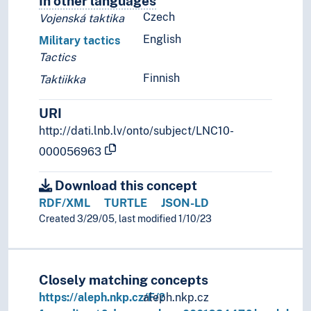
In other languages
Terms for the concept in othe
Czech
Vojenská taktika
English
Military tactics
Tactics
Finnish
Taktiikka
URI
http://dati.lnb.lv/onto/subject/LNC10-
000056963
Download this concept
RDF/XML
TURTLE
JSON-LD
Created 3/29/05, last modified 1/10/23
Closely matching concepts
https://aleph.nkp.cz/F/?
aleph.nkp.cz