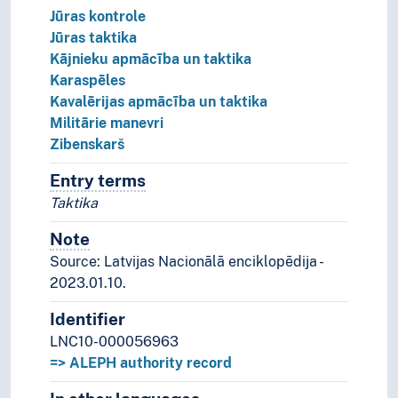
Jūras kontrole
Jūras taktika
Kājnieku apmācība un taktika
Karaspēles
Kavalērijas apmācība un taktika
Militārie manevri
Zibenskarš
Entry terms
Alternative terms for the concept.
Taktika
Note
Notes
Source: Latvijas Nacionālā enciklopēdija -
2023.01.10.
Identifier
LNC10-000056963
=> ALEPH authority record