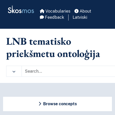
Skip to main
Skosmos
Vocabularies
About
Feedback
Latviski
LNB tematisko
priekšmetu ontoloģija
Browse concepts