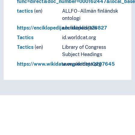
func=direct&doc_number=000162447&local_bas
tactics
(en)
ALLFO - Allmän finländsk
ontologi
https://enciklopedija.lv/skirklis/126827
enciklopedija.lv
Tactics
id.worldcat.org
Tactics
(en)
Library of Congress
Subject Headings
https://www.wikidata.org/entity/Q207645
www.wikidata.org