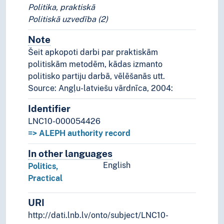
Politika, praktiskā
Politiskā uzvedība (2)
Note
Notes
Šeit apkopoti darbi par praktiskām
politiskām metodēm, kādas izmanto
politisko partiju darbā, vēlēšanās utt.
Source: Angļu-latviešu vārdnīca, 2004:
Identifier
LNC10-000054426
=> ALEPH authority record
In other languages
Terms for the concept in othe
English
Politics,
Practical
URI
http://dati.lnb.lv/onto/subject/LNC10-