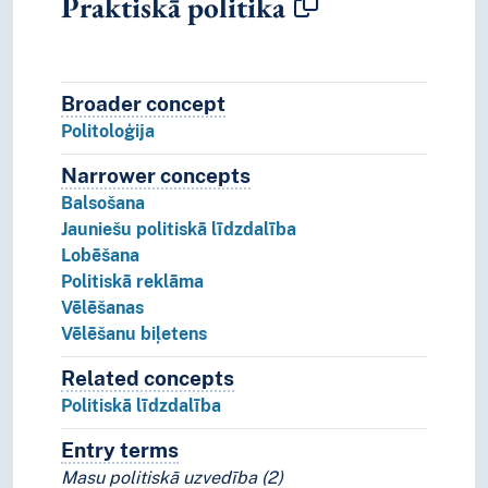
Praktiskā politika
Broader concept
Broader concept
Politoloģija
Narrower concepts
Narrower concepts.
Balsošana
Jauniešu politiskā līdzdalība
Lobēšana
Politiskā reklāma
Vēlēšanas
Vēlēšanu biļetens
Related concepts
Concepts related to this concep
Politiskā līdzdalība
Entry terms
Alternative terms for the concept.
Masu politiskā uzvedība (2)