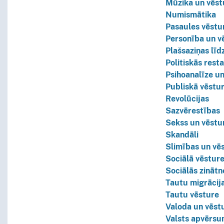
Mūzika un vēst
Numismātika
Pasaules vēstu
Personība un v
Plašsaziņas līd
Politiskās rest
Psihoanalīze u
Publiskā vēstu
Revolūcijas
Sazvērestības
Sekss un vēstu
Skandāli
Slimības un vē
Sociālā vēstur
Sociālās zinātn
Tautu migrācij
Tautu vēsture
Valoda un vēst
Valsts apvērsu