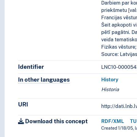
Darbiem par kon
priekšmetu [val
Francijas vēstur
Šeit apkopoti v
pētī pagātni. D
veida tematisko
Fizikas vēsture
Source: Latvija
Identifier
LNC10-000054
In other languages
Terms for the concept in othe
History
Historia
URI
http://dati.ln
Download this concept
RDF/XML
TU
Created 1/18/05, l