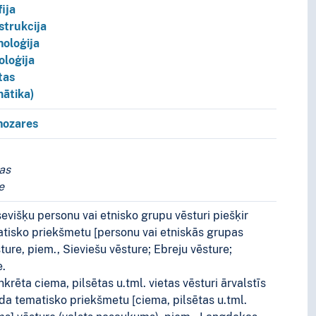
fija
strukcija
noloģija
oloģija
tas
ātika)
pt.
nozares
as
e
evišķu personu vai etnisko grupu vēsturi piešķir
tisko priekšmetu [personu vai etniskās grupas
ure, piem., Sieviešu vēsture; Ebreju vēsture;
e.
rēta ciema, pilsētas u.tml. vietas vēsturi ārvalstīs
ida tematisko priekšmetu [ciema, pilsētas u.tml.