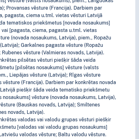
s] vēsture (valsts nosaukums), piem., Langdokas
ja); Provansas vēsture (Francija). Darbiem par
, pagasta, ciema u.tml. vietas vēsturi Latvijā
eida tematiskos priekšmetus [novada nosaukums]
) vai [pagasta, ciema, pagasta u.tml. vietas
ure (novada nosaukums, Latvija), piem., Ropažu
(Latvija); Garkalnes pagasta vēsture (Ropažu
; Rubenes vēsture (Valmieras novads, Latvija).
krētas pilsētas vēsturi piešķir šāda veida
šmetu [pilsētas nosaukums] vēsture (valsts
m., Liepājas vēsture (Latvija); Rīgas vēsture
zes vēsture (Francija). Darbiem par konkrētas novada
i Latvijā piešķir šāda veida tematisko priekšmetu
s nosaukums] vēsture (novada nosaukums, Latvija),
vēsture (Bauskas novads, Latvija); Smiltenes
es novads, Latvija).
krētas valodas vai valodu grupas vēsturi piešķir
ekšmetu [valodas vai valodu grupas nosaukums]
Latviešu valodas vēsture; Baltu valodu vēsture.