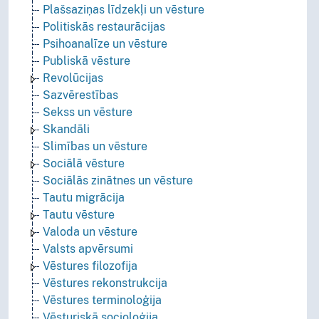
Plašsaziņas līdzekļi un vēsture
Politiskās restaurācijas
Psihoanalīze un vēsture
Publiskā vēsture
Revolūcijas
Sazvērestības
Sekss un vēsture
Skandāli
Slimības un vēsture
Sociālā vēsture
Sociālās zinātnes un vēsture
Tautu migrācija
Tautu vēsture
Valoda un vēsture
Valsts apvērsumi
Vēstures filozofija
Vēstures rekonstrukcija
Vēstures terminoloģija
Vēsturiskā socioloģija