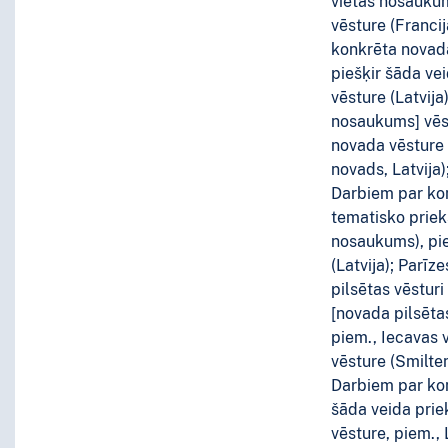
vietas nosaukum
vēsture (Franci
konkrēta novada
piešķir šāda v
vēsture (Latvija
nosaukums] vēst
novada vēsture 
novads, Latvija)
Darbiem par kon
tematisko priek
nosaukums), pie
(Latvija); Parī
pilsētas vēstur
[novada pilsēta
piem., Iecavas 
vēsture (Smilten
Darbiem par kon
šāda veida pri
vēsture, piem., 