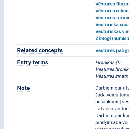
Vēstures filozo
Vēstures rekon
Vēstures termi
Vēsturiskā soci
Vēsturiskās vie
Zīmogi (numism
Related concepts
Concepts related to this conce
Vēstures palīg
Entry terms
Alternative terms for the concept.
Hronikas (1)
Vēstures hronik
Vēstures zinātn
Note
Notes
Darbiem par ats
šāda veida tema
nosaukums] vēst
Latviešu vēstur
Darbiem par konk
piešķir šāda ve