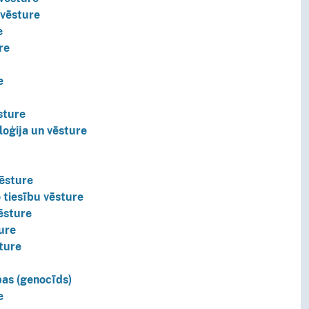
 vēsture
e
re
e
sture
loģija un vēsture
vēsture
 tiesību vēsture
ēsture
ure
ture
as (genocīds)
e