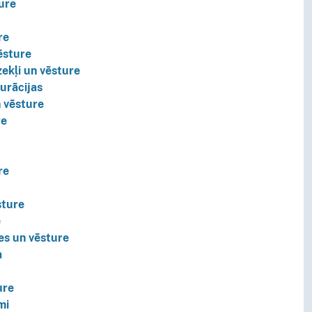
ure
re
ēsture
zekļi un vēsture
aurācijas
n vēsture
re
re
sture
e
es un vēsture
a
ure
mi