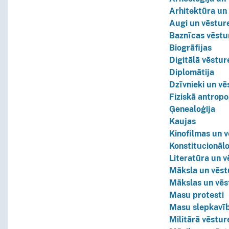
Arhitektūra un
Augi un vēstur
Baznīcas vēstu
Biogrāfijas
Digitālā vēstur
Diplomātija
Dzīvnieki un vē
Fiziskā antropo
Ģenealoģija
Kaujas
Kinofilmas un 
Konstitucionālo
Literatūra un v
Māksla un vēst
Mākslas un vēs
Masu protesti
Masu slepkavīb
Militārā vēstur