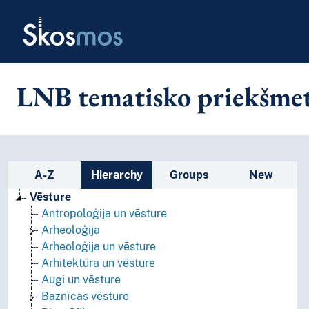
Skip to main
Skosmos
LNB tematisko priekšmet
Sidebar listing: list and traverse
A-Z
Hierarchy
Groups
New
Vēsture
Antropoloģija un vēsture
Arheoloģija
Arheoloģija un vēsture
Arhitektūra un vēsture
Augi un vēsture
Baznīcas vēsture