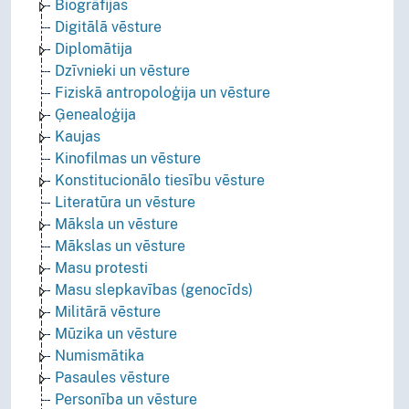
Biogrāfijas
Digitālā vēsture
Diplomātija
Dzīvnieki un vēsture
Fiziskā antropoloģija un vēsture
Ģenealoģija
Kaujas
Kinofilmas un vēsture
Konstitucionālo tiesību vēsture
Literatūra un vēsture
Māksla un vēsture
Mākslas un vēsture
Masu protesti
Masu slepkavības (genocīds)
Militārā vēsture
Mūzika un vēsture
Numismātika
Pasaules vēsture
Personība un vēsture