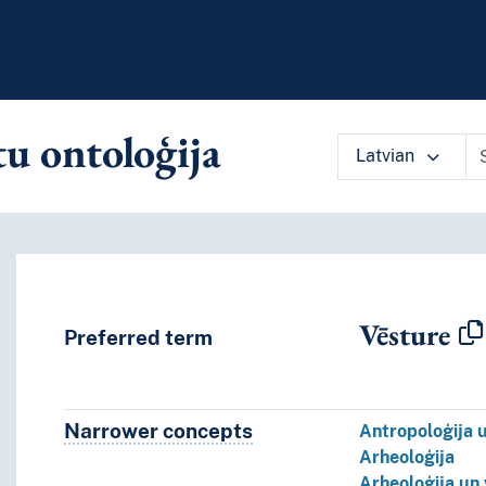
u ontoloģija
Latvian
 vocabulary contents by a criterion
Vēsture
Preferred term
Narrower concepts
Narrower concepts.
Antropoloģija 
Arheoloģija
Arheoloģija un