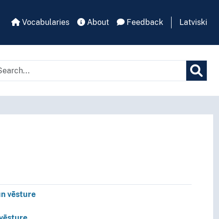
Vocabularies
About
Feedback
Latviski
un vēsture
 vēsture