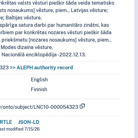
krētas valsts vēsturi piešķir šāda veida tematisko
sts nosaukums] vēsture, piem., Latvijas vēsture;
e; Baltijas vēsture.
ispārīga satura darbi par humanitāro zinātni, kas
arbiem par konkrētas nozares vēsturi piešķir šāda
 priekšmetu [nozares nosaukums] vēsture, piem.,
; Modes dizaina vēsture.
s Nacionālā enciklopēdija - 2022.12.13.
323
=> ALEPH authority record
English
r languages.
Finnish
b.lv/onto/subject/LNC10-000054323
RTLE
JSON-LD
ast modified 7/15/26