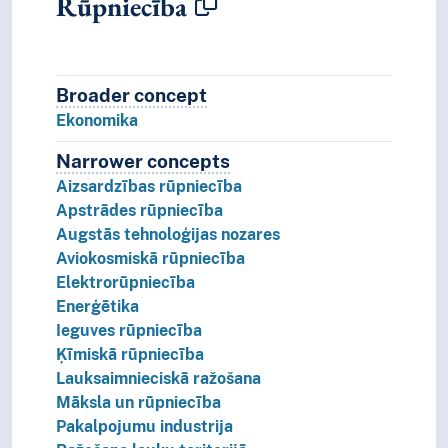
Rūpniecība
Broader concept
Broader concept
Ekonomika
Narrower concepts
Narrower concepts.
Aizsardzības rūpniecība
Apstrādes rūpniecība
Augstās tehnoloģijas nozares
Aviokosmiskā rūpniecība
Elektrorūpniecība
Enerģētika
Ieguves rūpniecība
Ķīmiskā rūpniecība
Lauksaimnieciskā ražošana
Māksla un rūpniecība
Pakalpojumu industrija