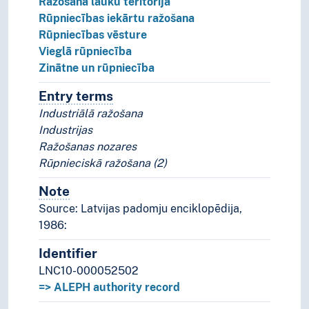
Ražošana lauku teritorijā
Rūpniecības iekārtu ražošana
Rūpniecības vēsture
Vieglā rūpniecība
Zinātne un rūpniecība
Entry terms
Alternative terms for the concept.
Industriālā ražošana
Industrijas
Ražošanas nozares
Rūpnieciskā ražošana (2)
Note
Notes
Source: Latvijas padomju enciklopēdija,
1986:
Identifier
LNC10-000052502
=> ALEPH authority record