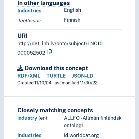
In other languages
Terms for the concept in othe
English
Industries
Finnish
Teollisuus
URI
http://dati.lnb.lv/onto/subject/LNC10-
000052502
Download this concept
RDF/XML
TURTLE
JSON-LD
Created 11/10/04, last modified 11/30/22
Closely matching concepts
industry
(en)
ALLFO - Allmän finländsk
ontologi
Industries
id.worldcat.org