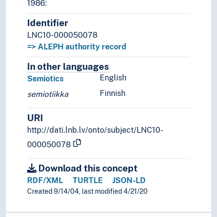
1986:
Identifier
LNC10-000050078
=> ALEPH authority record
In other languages
Terms for the concept in othe
English
Semiotics
Finnish
semiotiikka
URI
http://dati.lnb.lv/onto/subject/LNC10-
000050078
Download this concept
RDF/XML
TURTLE
JSON-LD
Created 9/14/04, last modified 4/21/20