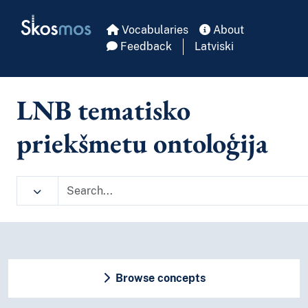
Skip to main
Skosmos
Vocabularies
About
Feedback
Latviski
LNB tematisko
priekšmetu ontoloģija
Browse concepts