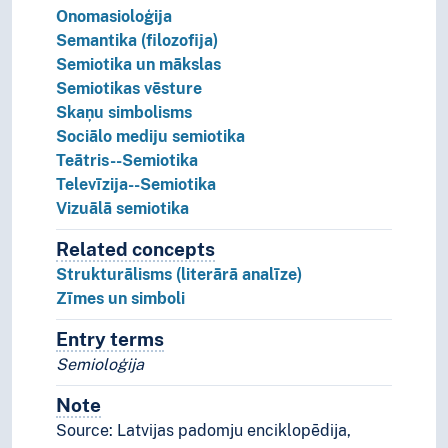
Onomasioloģija
Semantika (filozofija)
Semiotika un mākslas
Semiotikas vēsture
Skaņu simbolisms
Sociālo mediju semiotika
Teātris--Semiotika
Televīzija--Semiotika
Vizuālā semiotika
Related concepts
Concepts related to this concep
Strukturālisms (literārā analīze)
Zīmes un simboli
Entry terms
Alternative terms for the concept.
Semioloģija
Note
Notes
Source: Latvijas padomju enciklopēdija,