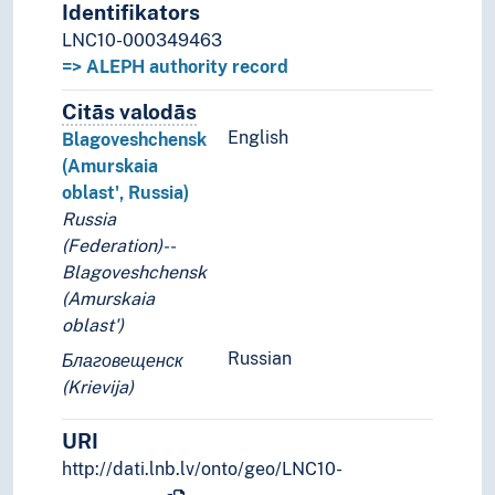
Identifikators
LNC10-000349463
=> ALEPH authority record
Citās valodās
Termini šim konceptam citās valodā
English
Blagoveshchensk
(Amurskaia
oblast', Russia)
Russia
(Federation)‏--
Blagoveshchensk
(Amurskaia
oblast')
Russian
Благовещенск
(Krievija)
URI
http://dati.lnb.lv/onto/geo/LNC10-