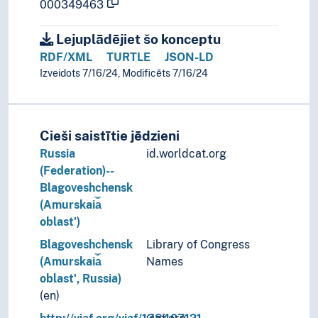
000349463
Lejuplādējiet šo konceptu
RDF/XML
TURTLE
JSON-LD
Izveidots 7/16/24, Modificēts 7/16/24
Cieši saistītie jēdzieni
Russia
id.worldcat.org
(Federation)--
Blagoveshchensk
(Amurskai︠a︡
oblastʹ)
Blagoveshchensk
Library of Congress
(Amurskai︠a︡
Names
oblastʹ, Russia)
(en)