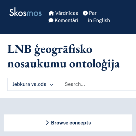
Skip to main
Skosmos
Vārdnīcas
Par
Komentāri
in English
LNB ģeogrāfisko
nosaukumu ontoloģija
Jebkura valoda
Browse concepts