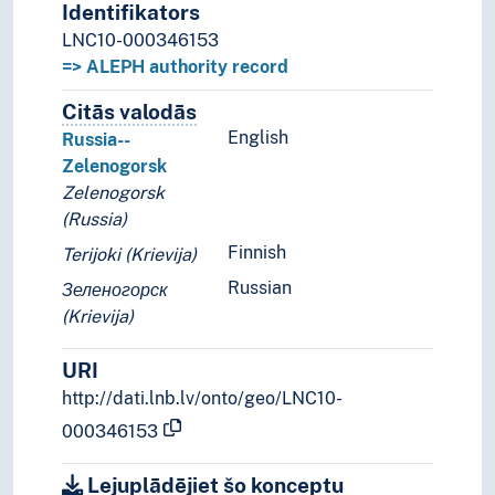
Identifikators
LNC10-000346153
=> ALEPH authority record
Citās valodās
Termini šim konceptam citās valodā
English
Russia--
Zelenogorsk
Zelenogorsk
(Russia)
Finnish
Terijoki (Krievija)
Russian
Зеленогорск
(Krievija)
URI
http://dati.lnb.lv/onto/geo/LNC10-
000346153
Lejuplādējiet šo konceptu