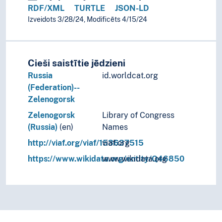
RDF/XML
TURTLE
JSON-LD
Izveidots 3/28/24, Modificēts 4/15/24
Cieši saistītie jēdzieni
Russia
id.worldcat.org
(Federation)--
Zelenogorsk
Zelenogorsk
Library of Congress
(Russia)
(en)
Names
http://viaf.org/viaf/153637515
viaf.org
https://www.wikidata.org/entity/Q46850
www.wikidata.org