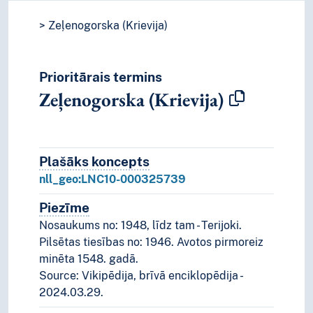
Zeļenogorska (Krievija)
Prioritārais termins
Zeļenogorska (Krievija)
Plašāks koncepts
Plašāks koncepts
nll_geo:LNC10-000325739
Piezīme
Piezīmes
Nosaukums no: 1948, līdz tam - Terijoki.
Pilsētas tiesības no: 1946. Avotos pirmoreiz
minēta 1548. gadā.
Source: Vikipēdija, brīvā enciklopēdija -
2024.03.29.