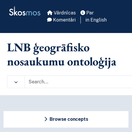
Skip to main
Skosmos
Vārdnīcas
Par
Komentāri
in English
LNB ģeogrāfisko
nosaukumu ontoloģija
Browse concepts