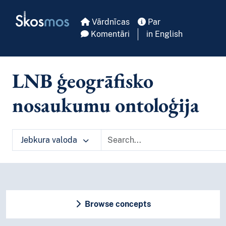
Skip to main
Skosmos
Vārdnīcas
Par
Komentāri
in English
LNB ģeogrāfisko
nosaukumu ontoloģija
Jebkura valoda
Browse concepts