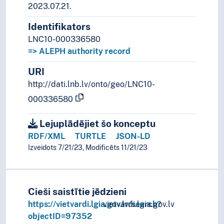
2023.07.21.
Identifikators
LNC10-000336580
=> ALEPH authority record
URI
http://dati.lnb.lv/onto/geo/LNC10-
000336580
Lejuplādējiet šo konceptu
RDF/XML
TURTLE
JSON-LD
Izveidots 7/21/23, Modificēts 11/21/23
Cieši saistītie jēdzieni
https://vietvardi.lgia.gov.lv/search?
vietvardi.lgia.gov.lv
objectID=97352