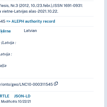
iesis, Nr.3 (2012, 10./23.febr.),ISSN 1691-0931:
 vietne-Latvijas alas-2021.10.22.
545
=> ALEPH authority record
Latvian
s.
 ķērne
Latvija :
tvija :
aļļa
b.lv/onto/geo/LNC10-000311545
RTLE
JSON-LD
, Modificēts 10/22/21