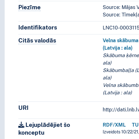
Piezīme
Piezīmes
Source: Mājas V
Source: Tīmekļa
Identifikators
LNC10-000311
Citās valodās
Termini šim konceptam citās valodā
Velna skābuma
(Latvija : ala)
Skābuma ķērne (
ala)
Skābumbaļļa (La
ala)
Velna skābumb
(Latvija : ala)
URI
http://dati.ln
Lejuplādējiet šo
RDF/XML
TU
konceptu
Izveidots 10/22/21