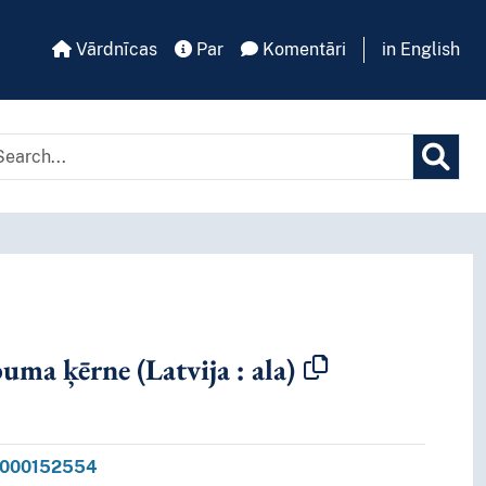
Vārdnīcas
Par
Komentāri
in English
tā kritērija
uma ķērne (Latvija : ala)
0-000152554