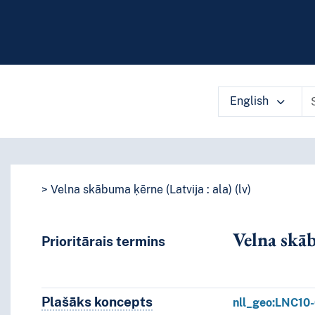
English
ārlūkot vārdnīcas saturu pēc izvēlē
Velna skābuma ķērne (Latvija : ala) (lv)
Velna skāb
Prioritārais termins
Plašāks koncepts
Plašāks koncepts
nll_geo:LNC1