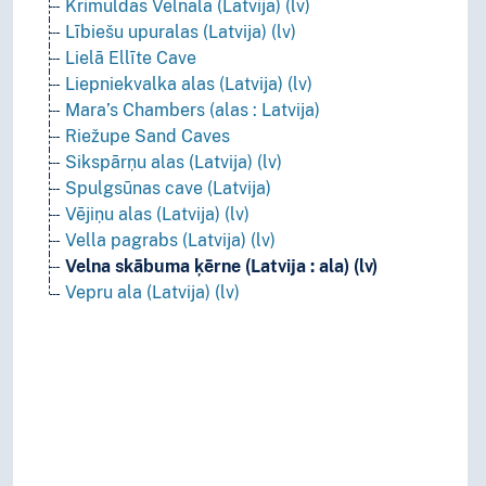
Krimuldas Velnala (Latvija) (lv)
Lībiešu upuralas (Latvija) (lv)
Lielā Ellīte Cave
Liepniekvalka alas (Latvija) (lv)
Mara’s Chambers (alas : Latvija)
Riežupe Sand Caves
Sikspārņu alas (Latvija) (lv)
Spulgsūnas cave (Latvija)
Vējiņu alas (Latvija) (lv)
Vella pagrabs (Latvija) (lv)
Velna skābuma ķērne (Latvija : ala) (lv)
Vepru ala (Latvija) (lv)