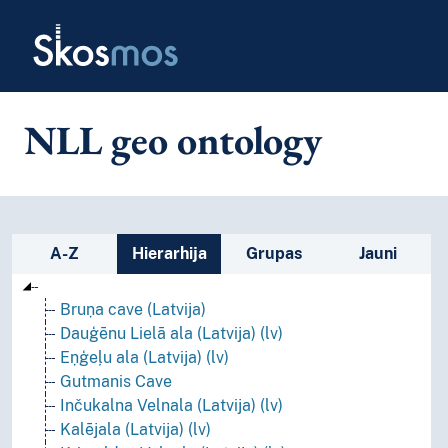
Skip to main
Skosmos
NLL geo ontology
Sānjoslas saraksts: apskatīt un p
A-Z
Hierarhija
Grupas
Jauni
Bruņa cave (Latvija)
Dauģēnu Lielā ala (Latvija) (lv)
Eņģeļu ala (Latvija) (lv)
Gutmanis Cave
Inčukalna Velnala (Latvija) (lv)
Kalējala (Latvija) (lv)