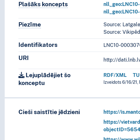
Plašāks koncepts
Plašāks koncepts
nll_geo:LNC1
nll_geo:LNC1
Piezīme
Piezīmes
Source: Latgale
Source: Vikipēd
Identifikators
LNC10-000307
URI
http://dati.ln
Lejuplādējiet šo
RDF/XML
TU
konceptu
Izveidots 6/16/21,
Cieši saistītie jēdzieni
https://is.man
https://vietvard
objectID=565
https://www.w