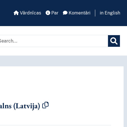
Vārdnīcas
Par
Komentāri
in English
tā kritērija
alns (Latvija)