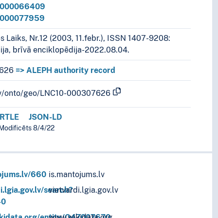
0-000066409
0-000077959
s Laiks, Nr.12 (2003, 11.febr.), ISSN 1407-9208:
ija, brīvā enciklopēdija-2022.08.04.
626
=> ALEPH authority record
b.lv/onto/geo/LNC10-000307626
RTLE
JSON-LD
 Modificēts 8/4/22
tojums.lv/660
is.mantojums.lv
i.lgia.gov.lv/search?
vietvardi.lgia.gov.lv
40
ikidata.org/entity/Q47007670
www.wikidata.org