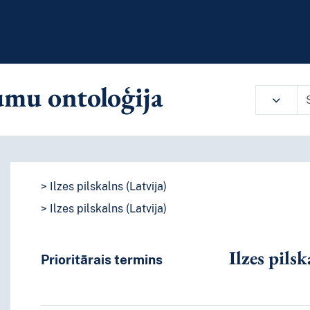
mu ontoloģija
ārlūkot vārdnīcas saturu pēc izvēlē
Ilzes pilskalns (Latvija)
Ilzes pilskalns (Latvija)
Ilzes pilsk
Prioritārais termins