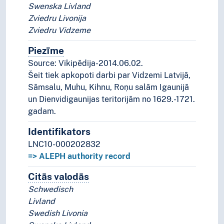
Swenska Livland
Zviedru Livonija
Zviedru Vidzeme
Piezīme
Piezīmes
Source: Vikipēdija-2014.06.02.
Šeit tiek apkopoti darbi par Vidzemi Latvijā,
Sāmsalu, Muhu, Kihnu, Roņu salām Igaunijā
un Dienvidigaunijas teritorijām no 1629.-1721.
gadam.
Identifikators
LNC10-000202832
=> ALEPH authority record
Citās valodās
Termini šim konceptam citās valodā
Schwedisch
Livland
Swedish Livonia