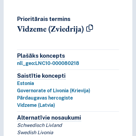
Prioritārais termins
Vidzeme (Zviedrija)
Plašāks koncepts
Plašāks koncepts
nll_geo:LNC10-000080218
Saistītie koncepti
Koncepti, kas ir saistīti ar šo 
Estonia
Governorate of Livonia (Krievija)
Pārdaugavas hercogiste
Vidzeme (Latvia)
Alternatīvie nosaukumi
Koncepta alternatīvie n
Schwedisch Livland
Swedish Livonia