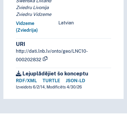
Swenska Livland
Zviedru Livonija
Zviedru Vidzeme
Latvian
Vidzeme
(Zviedrija)
URI
http://dati.lnb.lv/onto/geo/LNC10-
000202832
Lejuplādējiet šo konceptu
RDF/XML
TURTLE
JSON-LD
Izveidots 6/2/14, Modificēts 4/30/26