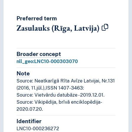
Preferred term
Zasulauks (Rīga, Latvija)
Broader concept
Broader concept
nll_geo:LNC10-000303070
Note
Notes
Source: Neatkarīgā Rīta Avīze Latvijai, Nr.131
(2016, 11.jūl.),ISSN 1407-3463:
Source: Vietvārdu datubāze - 2019.12.01.
Source: Vikipēdija, brīvā enciklopēdija-
2020.07.20.
Identifier
LNC10-000236272