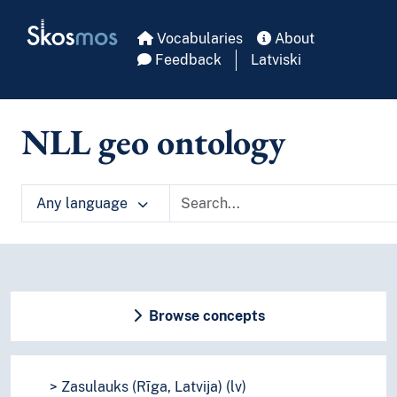
Skip to main
Skosmos
Vocabularies
About
Feedback
Latviski
NLL geo ontology
Any language
Browse concepts
Zasulauks (Rīga, Latvija) (lv)