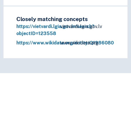
Closely matching concepts
https://vietvardi.lgia.gov.lv/search?
vietvardi.lgia.gov.lv
objectID=123558
https://www.wikidata.org/entity/Q1986080
www.wikidata.org