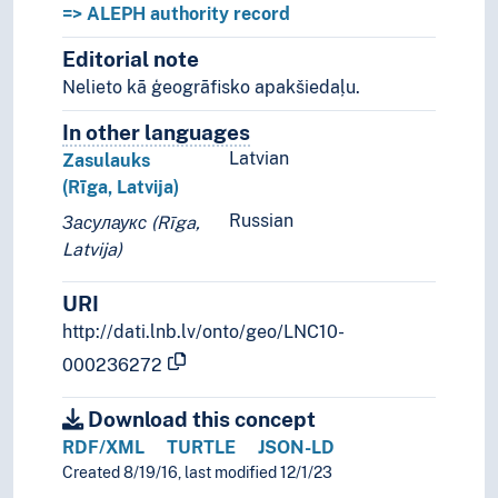
=> ALEPH authority record
Editorial note
Nelieto kā ģeogrāfisko apakšiedaļu.
In other languages
Terms for the concept in othe
Latvian
Zasulauks
(Rīga, Latvija)
Russian
Засулаукс (Rīga,
Latvija)
URI
http://dati.lnb.lv/onto/geo/LNC10-
000236272
Download this concept
RDF/XML
TURTLE
JSON-LD
Created 8/19/16, last modified 12/1/23