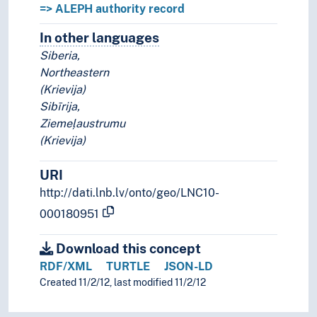
=> ALEPH authority record
In other languages
Terms for the concept in othe
Siberia,
Northeastern
(Krievija)
Sibīrija,
Ziemeļaustrumu
(Krievija)
URI
http://dati.lnb.lv/onto/geo/LNC10-
000180951
Download this concept
RDF/XML
TURTLE
JSON-LD
Created 11/2/12, last modified 11/2/12