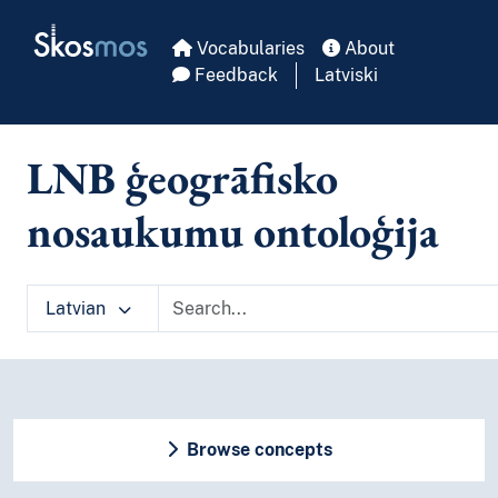
Skip to main
Skosmos
Vocabularies
About
Feedback
Latviski
LNB ģeogrāfisko
nosaukumu ontoloģija
Latvian
Browse concepts