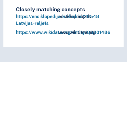
Closely matching concepts
https://enciklopedija.lv/skirklis/26548-
enciklopedija.lv
Latvijas-reljefs
https://www.wikidata.org/entity/Q3801486
www.wikidata.org