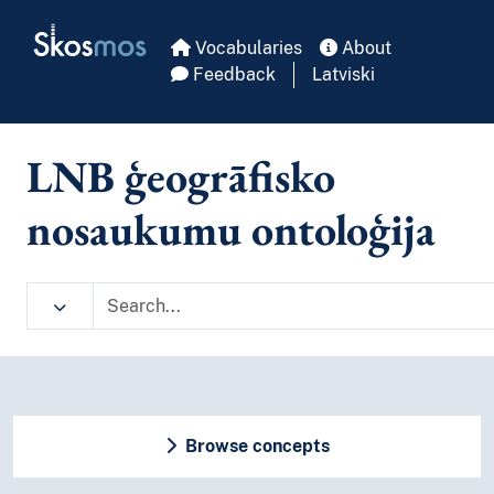
Skip to main
Skosmos
Vocabularies
About
Feedback
Latviski
LNB ģeogrāfisko
nosaukumu ontoloģija
Browse concepts