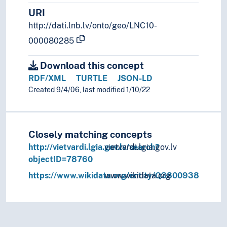
URI
http://dati.lnb.lv/onto/geo/LNC10-
000080285
Download this concept
RDF/XML
TURTLE
JSON-LD
Created 9/4/06, last modified 1/10/22
Closely matching concepts
http://vietvardi.lgia.gov.lv/search?
vietvardi.lgia.gov.lv
objectID=78760
https://www.wikidata.org/entity/Q3800938
www.wikidata.org