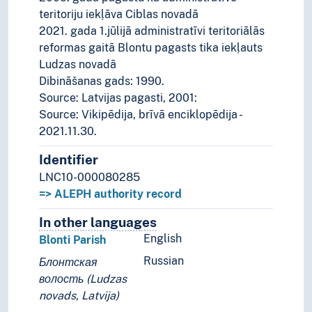
teritoriju iekļāva Ciblas novadā
2021. gada 1.jūlijā administratīvi teritoriālās
reformas gaitā Blontu pagasts tika iekļauts
Ludzas novadā
Dibināšanas gads: 1990.
Source: Latvijas pagasti, 2001:
Source: Vikipēdija, brīvā enciklopēdija -
2021.11.30.
Identifier
LNC10-000080285
=> ALEPH authority record
In other languages
Terms for the concept in othe
English
Blonti Parish
Russian
Блонтская
волость (Ludzas
novads, Latvija)