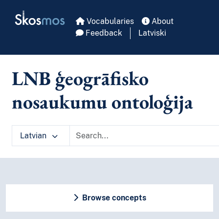
Skip to main
Skosmos
Vocabularies
About
Feedback
Latviski
LNB ģeogrāfisko
nosaukumu ontoloģija
Latvian
Browse concepts