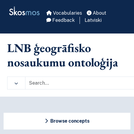
Skip to main
Skosmos
Vocabularies
About
Feedback
Latviski
LNB ģeogrāfisko
nosaukumu ontoloģija
Browse concepts