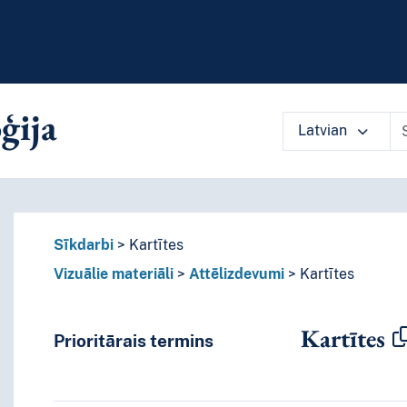
ģija
Latvian
ārlūkot vārdnīcas saturu pēc izvēlē
Sīkdarbi
Kartītes
Vizuālie materiāli
Attēlizdevumi
Kartītes
Kartītes
Prioritārais termins