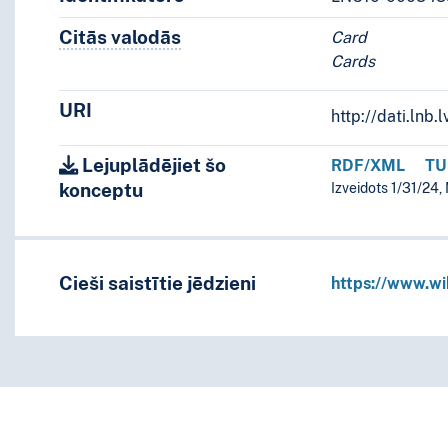
Citās valodās
Termini šim konceptam citās valodā
Card
Cards
URI
http://dati.ln
Lejuplādējiet šo
RDF/XML
TU
konceptu
Izveidots 1/31/24,
Cieši saistītie jēdzieni
https://www.w