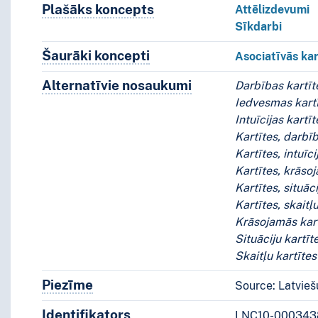
Plašāks koncepts
Plašāks koncepts
Attēlizdevumi
Sīkdarbi
Šaurāki koncepti
Šaurāki koncepti.
Asociatīvās kar
Alternatīvie nosaukumi
Koncepta alternatīvie 
Darbības kartīt
Iedvesmas kart
Intuīcijas kartīt
Kartītes, darbī
Kartītes, intuīci
Kartītes, krāso
Kartītes, situāci
Kartītes, skaitļ
Krāsojamās kar
Situāciju kartīt
Skaitļu kartītes
Piezīme
Piezīmes
Source: Latviešu
Identifikators
LNC10-000343