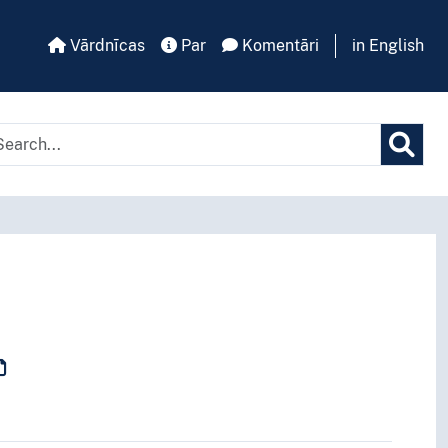
Vārdnīcas
Par
Komentāri
in English
tā kritērija