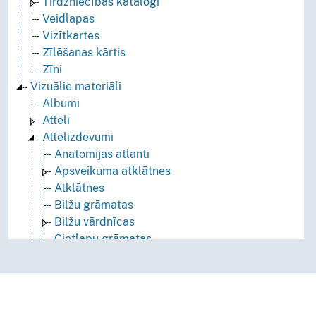
Tirdzniecības katalogi
Veidlapas
Vizītkartes
Zīlēšanas kārtis
Zīni
Vizuālie materiāli
Albumi
Attēli
Attēlizdevumi
Anatomijas atlanti
Apsveikuma atklātnes
Atklātnes
Bilžu grāmatas
Bilžu vārdnīcas
Cietlapu grāmatas
Diagrammas, grafiki utt.
Iespiedgrafikas darbi
Kartītes
Asociatīvās kartītes