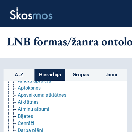
Skip to main
Skosmos
LNB formas/žanra ontolo
Sānjoslas saraksts: apskatīt un p
Sīkdarbi
A-Z
Hierarhija
Grupas
Jauni
Amata apraksti
Aploksnes
Apsveikuma atklātnes
Atklātnes
Atmiņu albumi
Biļetes
Cenrāži
Darba plāni