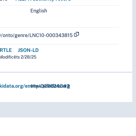
English
s.
b.lv/onto/genre/LNC10-000343815
RTLE
JSON-LD
 Modificēts 2/28/25
ikidata.org/entity/Q29024343
www.wikidata.org