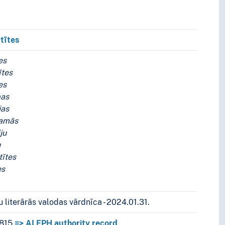
tītes
nosaukumi
es
ītes
es
bas
jas
jamās
ju
u
tītes
es
 literārās valodas vārdnīca - 2024.01.31.
815
=> ALEPH authority record