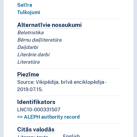
Satīra
Tulkojumi
Alternatīvie nosaukumi
Koncepta alternatīvie n
Beletristika
Bērnu daiļliteratūra
Daiļdarbi
Literārie darbi
Literatūra
Piezīme
Piezīmes
Source: Vikipēdija, brīvā enciklopēdija -
2019.07.15.
Identifikators
LNC10-000331507
=> ALEPH authority record
Citās valodās
Termini šim konceptam citās valodā
English