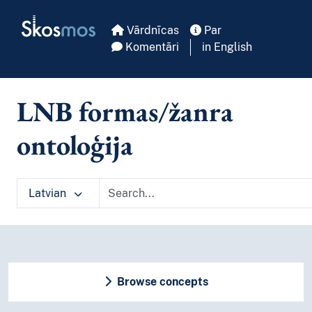
Skip to main
Skosmos
Vārdnīcas
Par
Komentāri
in English
LNB formas/žanra
ontoloģija
Latvian
Browse concepts