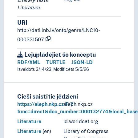
Literary texts
Literature
URI
http://dati.lnb.lv/onto/genre/LNC10-
000331507
Lejuplādējiet šo konceptu
RDF/XML
TURTLE
JSON-LD
Izveidots 3/14/23, Modificēts 5/5/26
Cieši saistītie jēdzieni
https://aleph.nkp.cz/F/?
aleph.nkp.cz
func=direct&doc_number=000132774&local_bas
Literature
id.worldcat.org
Literature
(en)
Library of Congress