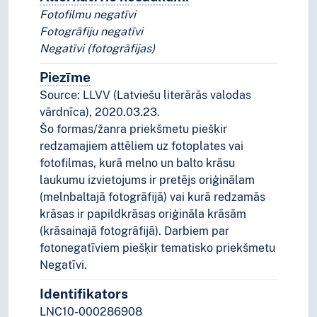
Fotofilmu negatīvi
Fotogrāfiju negatīvi
Negatīvi (fotogrāfijas)
Piezīme
Piezīmes
Source: LLVV (Latviešu literārās valodas
vārdnīca), 2020.03.23.
Šo formas/žanra priekšmetu piešķir
redzamajiem attēliem uz fotoplates vai
fotofilmas, kurā melno un balto krāsu
laukumu izvietojums ir pretējs oriģinālam
(melnbaltajā fotogrāfijā) vai kurā redzamās
krāsas ir papildkrāsas oriģināla krāsām
(krāsainajā fotogrāfijā). Darbiem par
fotonegatīviem piešķir tematisko priekšmetu
Negatīvi.
Identifikators
LNC10-000286908