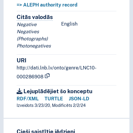
=> ALEPH authority record
Citās valodās
Termini šim konceptam citās valodā
English
Negative
Negatives
(Photographs)
Photonegatives
URI
http://dati.lnb.lv/onto/genre/LNC10-
000286908
Lejuplādējiet šo konceptu
RDF/XML
TURTLE
JSON-LD
Izveidots 3/23/20, Modificēts 2/2/24
Cieši saistītie jēdzieni