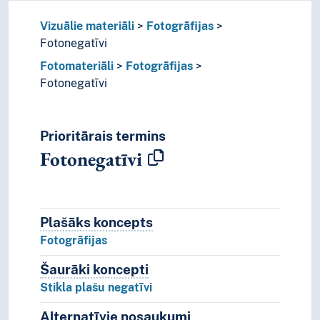
Vizuālie materiāli
Fotogrāfijas
Fotonegatīvi
Fotomateriāli
Fotogrāfijas
Fotonegatīvi
Prioritārais termins
Fotonegatīvi
Plašāks koncepts
Plašāks koncepts
Fotogrāfijas
Šaurāki koncepti
Šaurāki koncepti.
Stikla plašu negatīvi
Alternatīvie nosaukumi
Koncepta alternatīvie n