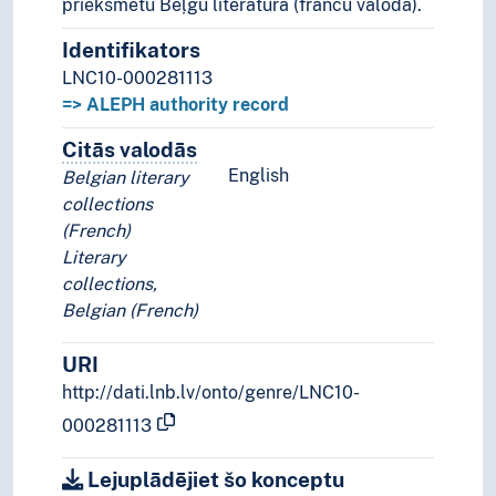
priekšmetu Beļģu literatūra (franču valoda).
Identifikators
LNC10-000281113
=> ALEPH authority record
Citās valodās
Termini šim konceptam citās valodā
English
Belgian literary
collections
(French)
Literary
collections,
Belgian (French)
URI
http://dati.lnb.lv/onto/genre/LNC10-
000281113
Lejuplādējiet šo konceptu