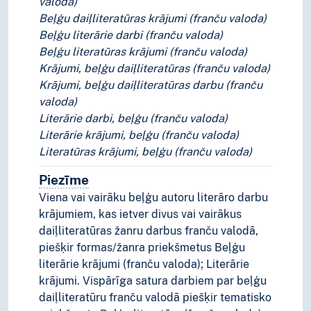
valoda)
Beļģu daiļliteratūras krājumi (franču valoda)
Beļģu literārie darbi (franču valoda)
Beļģu literatūras krājumi (franču valoda)
Krājumi, beļģu daiļliteratūras (franču valoda)
Krājumi, beļģu daiļliteratūras darbu (franču
valoda)
Literārie darbi, beļģu (franču valoda)
Literārie krājumi, beļģu (franču valoda)
Literatūras krājumi, beļģu (franču valoda)
Piezīme
Piezīmes
Viena vai vairāku beļģu autoru literāro darbu
krājumiem, kas ietver divus vai vairākus
daiļliteratūras žanru darbus franču valodā,
piešķir formas/žanra priekšmetus Beļģu
literārie krājumi (franču valoda); Literārie
krājumi. Vispārīga satura darbiem par beļģu
daiļliteratūru franču valodā piešķir tematisko