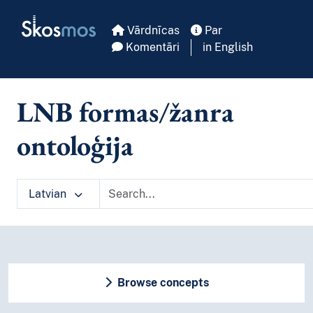
Skip to main
Skosmos
Vārdnīcas
Par
Komentāri
in English
LNB formas/žanra
ontoloģija
Latvian
Browse concepts