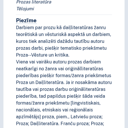
Prozas literatūra
Tēlojumi
Piezīme
Piezīmes
Darbiem par prozu kā daiļliteratūras žanru
teorētiskā un vēsturiskā aspektā un darbiem,
kuros tiek analizēti dažādu tautību autoru
prozas darbi, piešķir tematisko priekšmetu
Proza--Vēsture un kritika.
Viena vai vairāku autoru prozas darbiem
neatkarīgi no žanra vai oriģinālliteratūras
piederības piešķir formas/žanra priekšmetus
Proza un Daiļliteratūra. Ja ir nosakāma autoru
tautība vai prozas darbu oriģināliteratūras
piederība, tad papildus piešķir šāda veida
formas/žanra priekšmetu [lingvistiskais,
nacionālais, etniskais vai reģionālais
apzīmētājs] proza, piem., Latviešu proza;
Proza; Daiļliteratūra. Franču proza; Proza;