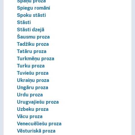
Spāņu proza
Spiegu romāni
Spoku stāsti
Stāsti
Stāsti dzejā
Šausmu proza
Tadžiku proza
Tatāru proza
Turkmēņu proza
Turku proza
Tuviešu proza
Ukraiņu proza
Ungāru proza
Urdu proza
Urugvajiešu proza
Uzbeku proza
Vācu proza
Venecuēliešu proza
Vēsturiskā proza