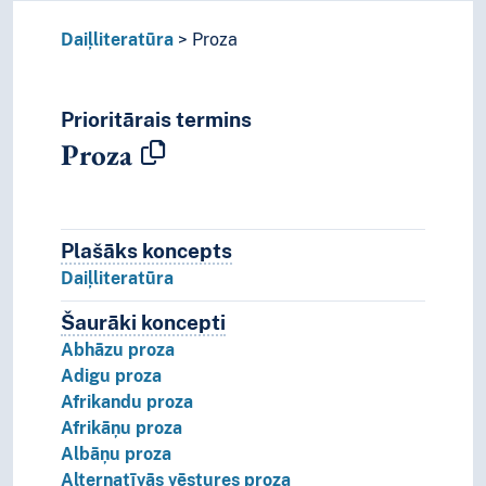
Daiļliteratūra
Proza
Prioritārais termins
Proza
Plašāks koncepts
Plašāks koncepts
Daiļliteratūra
Šaurāki koncepti
Šaurāki koncepti.
Abhāzu proza
Adigu proza
Afrikandu proza
Afrikāņu proza
Albāņu proza
Alternatīvās vēstures proza