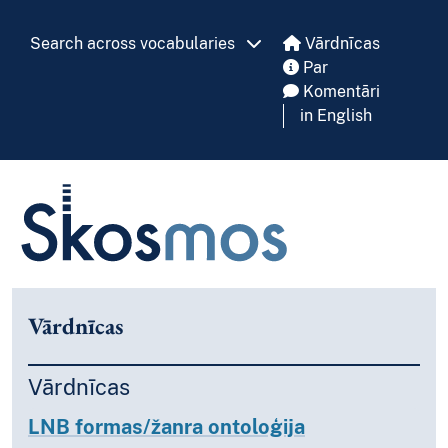
Skip to main
Search across vocabularies
Vārdnīcas
Par
Komentāri
in English
Skosmos
Vārdnīcas
Vārdnīcas
LNB formas/žanra ontoloģija